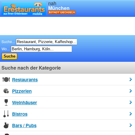
nah
München
Suche...
Wo...
Suche nach der Kategorie
Restaurants
Pizzerien
Weinhäuser
Bistros
Bars / Pubs