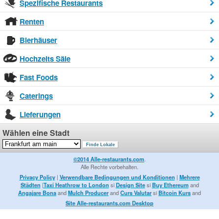
Spezifische Restaurants
Renten
Bierhäuser
Hochzeits Säle
Fast Foods
Caterings
Lieferungen
Wählen eine Stadt
©2014 Alle-restaurants.com
.
Alle Rechte vorbehalten.
Privacy Policy
|
Verwendbare Bedingungen und Konditionen
|
Mehrere
Städten
|
Taxi Heathrow to London
si
Design Site
si
Buy Ethereum
and
Angajare Bona
and
Mulch Producer
and
Curs Valutar
si
Bitcoin Kurs
and
Site Alle-restaurants.com Desktop