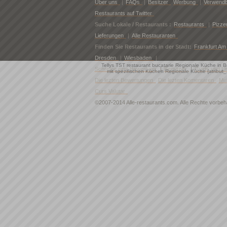
Über uns
|
FAQs
|
Besitzer
Werbung
|
Verwendb
Restaurants auf Twitter
Suche Lokale / Restaurants :
Restaurants
|
Pizze
Lieferungen
|
Alle Restauranten
Finden Sie Restaurants in der Stadt:
Frankfurt Am
Dresden
|
Wiesbaden
|
Tellys TST restaurant bucatarie Regionale Küche in 
Schreibe eine Bewertung
|
Benutzer
|
Guids und Li
mit spezifischen Küchen Regionale Küche {atribu
Die lezten Bewertungen
Die lezten Komentaren
Mu
Curs Valutar
©2007-2014 Alle-restaurants.com. Alle Rechte vorbe