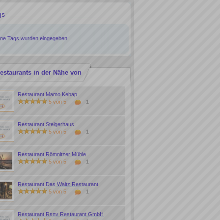
gs
ine Tags wurden eingegeben
estaurants in der Nähe von
Restaurant Mamo Kebap
5 von 5
1
Restaurant Steigerhaus
5 von 5
1
Restaurant Römnitzer Mühle
5 von 5
1
Restaurant Das Waitz Restaurant
5 von 5
1
Restaurant Rsnv Restaurant GmbH