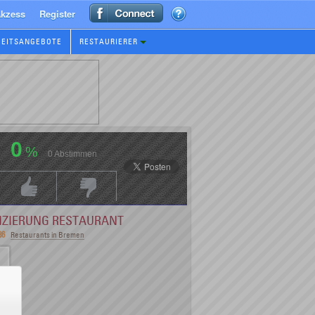
kzess
Register
BEITSANGEBOTE
RESTAURIERER
0
%
0
Abstimmen
Positive Bewertung
Negative Bewertungen
FIZIERUNG RESTAURANT
86
Restaurants in Bremen