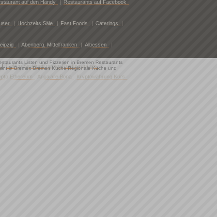
staurant auf den Handy
|
Restaurants auf Facebook
user
|
Hochzeits Säle
|
Fast Foods
|
Caterings
|
eipzig
|
Abenberg, Mittelfranken
|
Albessen
|
Restaurants Listen und Pizzerien in Bremen Restaurants
|
Geben Sie einen neuen Restaurant ein
aurant in Bremen Bremen Küche Regionale Küche und
ypto Ethereum
Angajare Bona
Kryptowährung Kurs