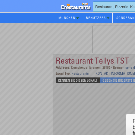
Restaurants
MÜNCHEN
BENUTZERS
SONDERAN
Reservierungen
Restaurant Tellys TST
Addresse:
Domsheide, Bremen, 28195 - Bremen
sehe d
Local Typ:
Restaurants
KONTAKT INFORMATIONE
KENNEN SIE DIESEN LOKAL?
GEBEN SIE DIE ERSTE
f