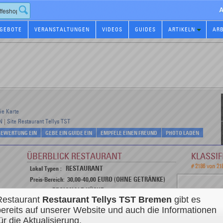
A
GEBOTE
VERANSTALTUNGEN
VIDEOS
GUIDES
ARTIKELN
AR
ie Karte
N
|
Site Restaurant Tellys TST
 BEWERTUNG EIN
GEBE EIN GUIDE EIN
EMPFELE EINEN FREUND
PHOTO LADEN
ÜBERBLICK RESTAURANT
KLASSI
# 2186 von 21
RESTAURANT
Lokal Typen :
30,00-40,00 EURO (OHNE GETRÄNKE)
Preis-Bereich:
REGIONALE KÜCHE
Küche :
Restaurant
Restaurant Tellys TST
Bremen
gibt es
Neugierig :
bereits auf unserer Website und auch die Informationen
RESTAURANTS REGIONALEN KÜCHEN IN BREMEN
Verfolge alle Aktivitäten dieses Restaurants :
ür die Aktualisierung.