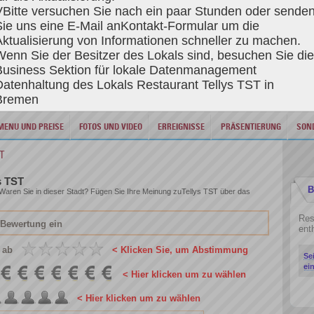
VBitte versuchen Sie nach ein paar Stunden oder sende
REGISTRIERE DICH AN RESTAURANT TELLYS TST
Sie uns eine E-Mail an
Kontakt-Formular
um die
Aktualisierung von Informationen schneller zu machen.
Wenn Sie der Besitzer des Lokals sind, besuchen Sie di
Business Sektion für lokale Datenmanagement
Datenhaltung des Lokals Restaurant Tellys TST in
er Stadt Bremen - HB, restaurant mit Küche Regionale Küche Adress Domsheide, Bremen, 28195 - B
Bremen
MENU UND PREISE
FOTOS UND VIDEO
ERREIGNISSE
PRÄSENTIERUNG
SON
T
s TST
B
. Waren Sie in dieser Stadt? Fügen Sie Ihre Meinung zuTellys TST über das
Res
enth
 ab
< Klicken Sie, um Abstimmung
Se
ei
< Hier klicken um zu wählen
< Hier klicken um zu wählen