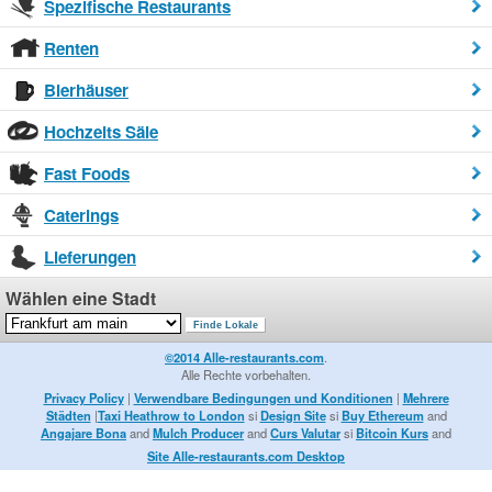
Spezifische Restaurants
Renten
Bierhäuser
Hochzeits Säle
Fast Foods
Caterings
Lieferungen
Wählen eine Stadt
©2014 Alle-restaurants.com
.
Alle Rechte vorbehalten.
Privacy Policy
|
Verwendbare Bedingungen und Konditionen
|
Mehrere
Städten
|
Taxi Heathrow to London
si
Design Site
si
Buy Ethereum
and
Angajare Bona
and
Mulch Producer
and
Curs Valutar
si
Bitcoin Kurs
and
Site Alle-restaurants.com Desktop