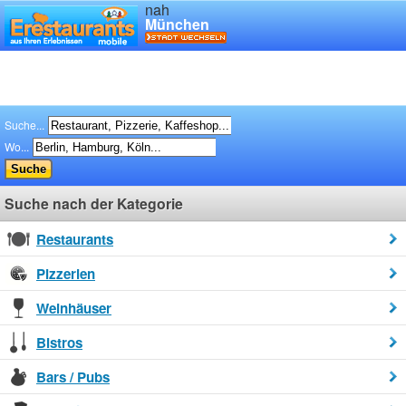
nah
München
Suche...
Wo...
Suche nach der Kategorie
Restaurants
Pizzerien
Weinhäuser
Bistros
Bars / Pubs