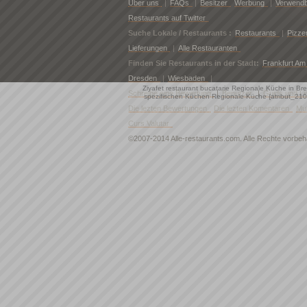
Über uns
|
FAQs
|
Besitzer
Werbung
|
Verwendb
Restaurants auf Twitter
Suche Lokale / Restaurants :
Restaurants
|
Pizze
Lieferungen
|
Alle Restauranten
Finden Sie Restaurants in der Stadt:
Frankfurt Am
Dresden
|
Wiesbaden
|
Ziyafet restaurant bucatarie Regionale Küche in B
Schreibe eine Bewertung
|
Benutzer
|
Guids und Li
spezifischen Küchen Regionale Küche {atribut_210
Die lezten Bewertungen
Die lezten Komentaren
Mu
Curs Valutar
©2007-2014 Alle-restaurants.com. Alle Rechte vorbe