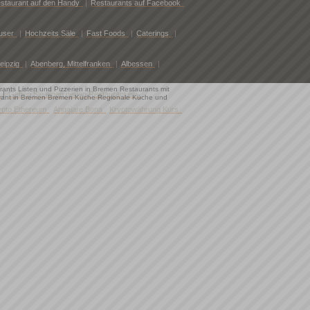
staurant auf den Handy
|
Restaurants auf Facebook
user
|
Hochzeits Säle
|
Fast Foods
|
Caterings
|
eipzig
|
Abenberg, Mittelfranken
|
Albessen
|
rants Listen und Pizzerien in Bremen Restaurants mit
|
Geben Sie einen neuen Restaurant ein
aurant in Bremen Bremen Küche Regionale Küche und
ypto Ethereum
Angajare Bona
Kryptowährung Kurs