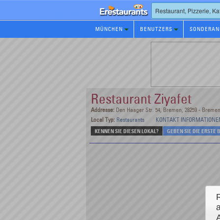
Restaurants
MÜNCHEN
BENUTZERS
SONDERAN
Reservierungen
Restaurant Ziyafet
Addresse:
Den Haager Str. 54, Bremen, 28259 - Breme
Local Typ:
Restaurants
KONTAKT INFORMATIONE
KENNEN SIE DIESEN LOKAL?
GEBEN SIE DIE ERSTE
A