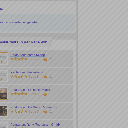
gs
ine Tags wurden eingegeben
estaurants in der Nähe von
Restaurant Mamo Kebap
5 von 5
1
Restaurant Steigerhaus
5 von 5
1
Restaurant Römnitzer Mühle
5 von 5
1
Restaurant Das Waitz Restaurant
5 von 5
1
Restaurant Rsnv Restaurant GmbH