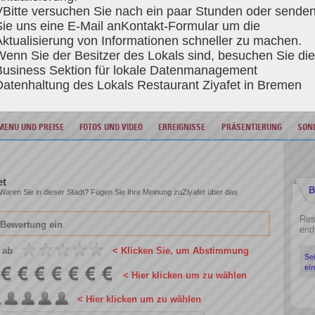
VBitte versuchen Sie nach ein paar Stunden oder sende
REGISTRIERE DICH AN RESTAURANT ZIYAFET
Sie uns eine E-Mail an
Kontakt-Formular
um die
Aktualisierung von Informationen schneller zu machen.
Wenn Sie der Besitzer des Lokals sind, besuchen Sie di
Business Sektion für lokale Datenmanagement
Datenhaltung des Lokals Restaurant Ziyafet in Bremen
Stadt Bremen - HB, restaurant mit Küche Regionale Küche Adress Den Haager Str. 54, Bremen, 2825
MENU UND PREISE
FOTOS UND VIDEO
ERREIGNISSE
PRÄSENTIERUNG
SON
et
B
. Waren Sie in dieser Stadt? Fügen Sie Ihre Meinung zuZiyafet über das
Res
enth
 ab
< Klicken Sie, um Abstimmung
Se
ei
< Hier klicken um zu wählen
< Hier klicken um zu wählen