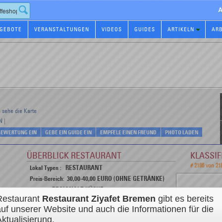
A
GEBOTE
VERANSTALTUNGEN
VIDEOS
GUIDES
ARTIKELN
AR
n
sehe die Karte
N
|
 BEWERTUNG EIN
GEBE EIN GUIDE EIN
EMPFELE EINEN FREUND
PHOTO LADEN
ÜBERBLICK RESTAURANT
KLASSI
# 2186 von 21
RESTAURANT
Lokal Typen :
30,00-40,00 EURO (OHNE GETRÄNKE)
Preis-Bereich:
REGIONALE KÜCHE
Küche :
Restaurant
Restaurant Ziyafet
Bremen
gibt es bereits
Neugierig :
auf unserer Website und auch die Informationen für die
RESTAURANTS REGIONALEN KÜCHEN IN BREMEN
Verfolge alle Aktivitäten dieses Restaurants :
ktualisierung.