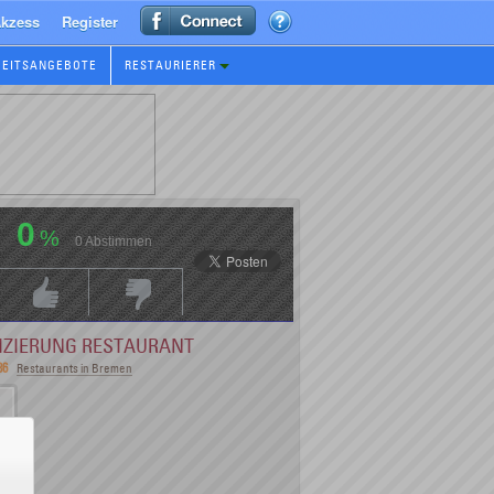
kzess
Register
BEITSANGEBOTE
RESTAURIERER
0
%
0
Abstimmen
Positive Bewertung
Negative Bewertungen
FIZIERUNG RESTAURANT
86
Restaurants in Bremen