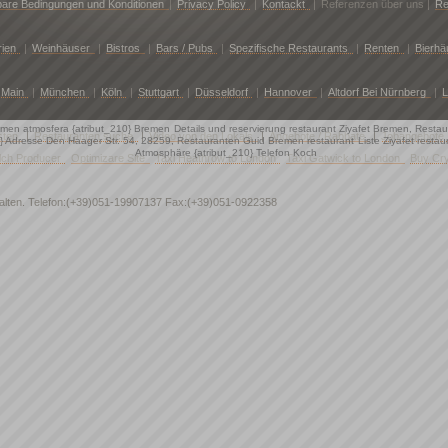
are Bedingungen und Konditionen
|
Privacy Policy
|
Kontackt
|
Referenzen über uns |
Re
rien
|
Weinhäuser
|
Bistros
|
Bars / Pubs
|
Spezifische Restaurants
|
Renten
|
Bierhä
 Main
|
München
|
Köln
|
Stuttgart
|
Düsseldorf
|
Hannover
|
Altdorf Bei Nürnberg
|
L
remen atmosfera {atribut_210} Bremen
Details und reservierung restaurant Ziyafet Bremen, Restau
sten
|
Restauranten suche
|
Video von den Lokals
|
Angebote / Rabbate
|
Jobangebote
} Adresse Den Haager Str. 54, 28259, Restauranten Guid Bremen restaurant
Liste Ziyafet rest
Atmosphäre {atribut_210} Telefon Koch
lch Producer
Optimizare Site
Taxi Heathrow to London
Taxi Gatwick to London
Buy Cr
halten. Telefon:(+39)051-19907137 Fax:(+39)051-0922358