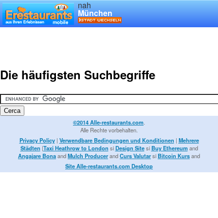
nah
München
Die häufigsten Suchbegriffe
©2014 Alle-restaurants.com
.
Alle Rechte vorbehalten.
Privacy Policy
|
Verwendbare Bedingungen und Konditionen
|
Mehrere
Städten
|
Taxi Heathrow to London
si
Design Site
si
Buy Ethereum
and
Angajare Bona
and
Mulch Producer
and
Curs Valutar
si
Bitcoin Kurs
and
Site Alle-restaurants.com Desktop