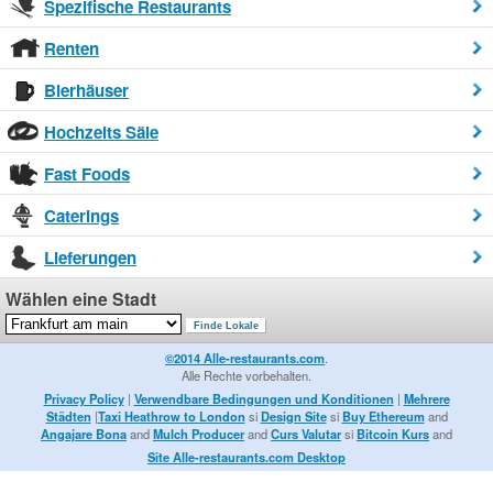
Spezifische Restaurants
Renten
Bierhäuser
Hochzeits Säle
Fast Foods
Caterings
Lieferungen
Wählen eine Stadt
©2014 Alle-restaurants.com
.
Alle Rechte vorbehalten.
Privacy Policy
|
Verwendbare Bedingungen und Konditionen
|
Mehrere
Städten
|
Taxi Heathrow to London
si
Design Site
si
Buy Ethereum
and
Angajare Bona
and
Mulch Producer
and
Curs Valutar
si
Bitcoin Kurs
and
Site Alle-restaurants.com Desktop