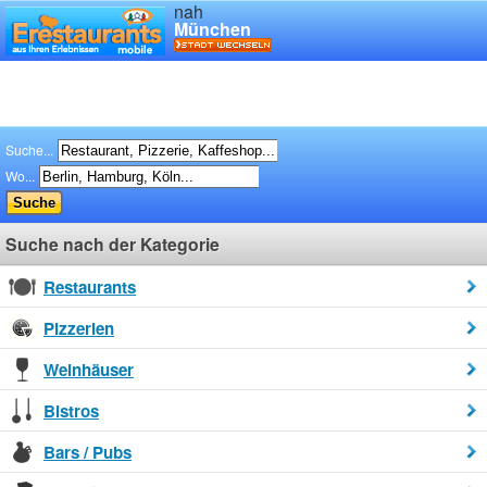
nah
München
Suche...
Wo...
Suche nach der Kategorie
Restaurants
Pizzerien
Weinhäuser
Bistros
Bars / Pubs