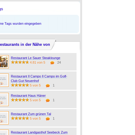
gs
ine Tags wurden eingegeben
estaurants in der Nähe von
Restaurant Le Sauer Steaklounge
4.81 von 5
24
Restaurant Il Campo Il Campo im Golf-
Club Gut Neuenhof
5 von 5
1
Restaurant Haus Häner
5 von 5
1
Restaurant Zum grünen Tal
5 von 5
1
Restaurant Landgasthof Seebeck Zum