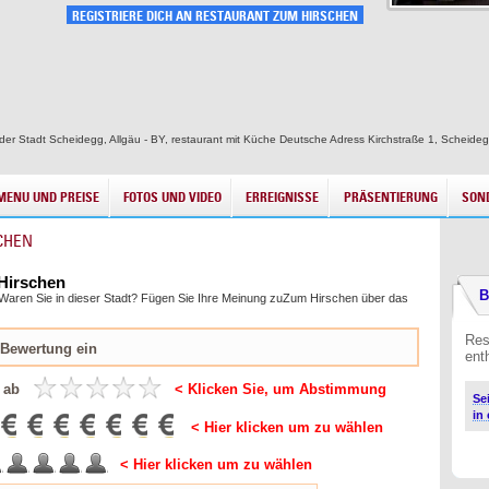
REGISTRIERE DICH AN RESTAURANT ZUM HIRSCHEN
der Stadt Scheidegg, Allgäu - BY, restaurant mit Küche Deutsche Adress Kirchstraße 1, Scheidegg
MENU UND PREISE
FOTOS UND VIDEO
ERREIGNISSE
PRÄSENTIERUNG
SON
CHEN
 Hirschen
B
t. Waren Sie in dieser Stadt? Fügen Sie Ihre Meinung zuZum Hirschen über das
Res
enth
 ab
< Klicken Sie, um Abstimmung
Se
in
< Hier klicken um zu wählen
< Hier klicken um zu wählen