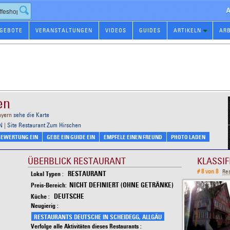
A
GEBOTE
VERANSTALTUNGEN
VIDEOS
GUIDES
ARTIKELN
AR
en
ayern
sehe die Karte
N
|
Site Restaurant Zum Hirschen
 BEWERTUNG EIN
GEBE EIN GUIDE EIN
EMPFELE EINEN FREUND
PHOTO LADEN
ÜBERBLICK RESTAURANT
KLASSI
# 8 von 8
Res
RESTAURANT
Lokal Typen :
NICHT DEFINIERT (OHNE GETRÄNKE)
Preis-Bereich:
DEUTSCHE
Küche :
Neugierig :
RESTAURANTS DEUTSCHE IN SCHEIDEGG, ALLGÄU
Verfolge alle Aktivitäten dieses Restaurants :