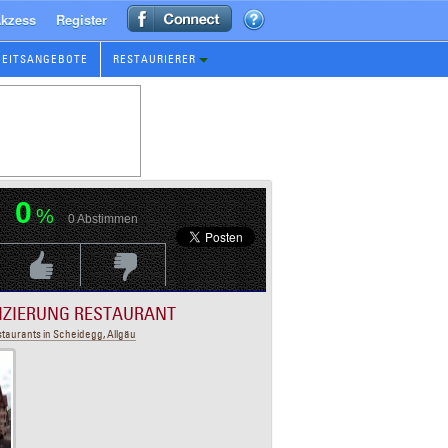
kzess
Register
BEITSANGEBOTE
RESTAURIERER
0
%
0
Abstimmen
Positive Bewertung
Negative Bewertungen
FIZIERUNG RESTAURANT
taurants in Scheidegg, Allgäu