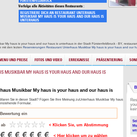
FÜRSTENFELDBRUCK
Verfolge alle Aktivitäten dieses Restaurants :
REGISTRIERE DICH AN RESTAURANT UNTERHAUS
MUSIKBAR MY HAUS IS YOUR HAUS AND OUR HAUS IS
UNTERHAUS
bar My haus is your haus and our haus is unterhaus in der Stadt Fürstenfeldbruck - BY, restaur
te mit den lezten
Reservierungen Restaurant Unterhaus Musikbar My haus is your haus and our h
MENU UND PREISE
FOTOS UND VIDEO
ERREIGNISSE
PRÄSENTIERUNG
SON
MUSIKBAR MY HAUS IS YOUR HAUS AND OUR HAUS IS
B
rhaus Musikbar My haus is your haus and our haus is
t. Waren Sie in dieser Stadt? Fügen Sie Ihre Meinung zuUnterhaus Musikbar My haus
Res
tenstehende Formular.
you
kei
Se
 ab
< Klicken Sie, um Abstimmung
Mu
un
< Hier klicken um zu wählen