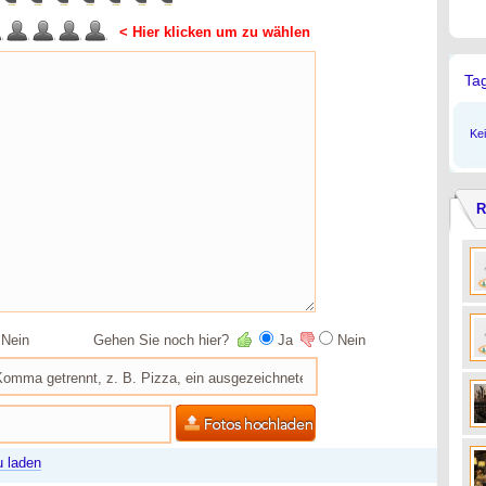
< Hier klicken um zu wählen
Ta
Ke
R
Nein
Gehen Sie noch hier?
Ja
Nein
u laden