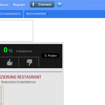
kzess
Register
BEITSANGEBOTE
RESTAURIERER
0
%
0
Abstimmen
Positive Bewertung
Negative Bewertungen
FIZIERUNG RESTAURANT
Restaurants in Fürstenfeldbruck