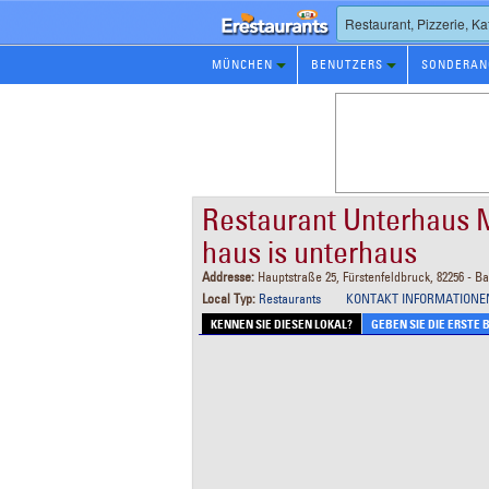
Restaurants
MÜNCHEN
BENUTZERS
SONDERAN
Reservierungen
Restaurant Unterhaus M
haus is unterhaus
Addresse:
Hauptstraße 25, Fürstenfeldbruck, 82256 - B
Local Typ:
Restaurants
KONTAKT INFORMATIONE
KENNEN SIE DIESEN LOKAL?
GEBEN SIE DIE ERSTE