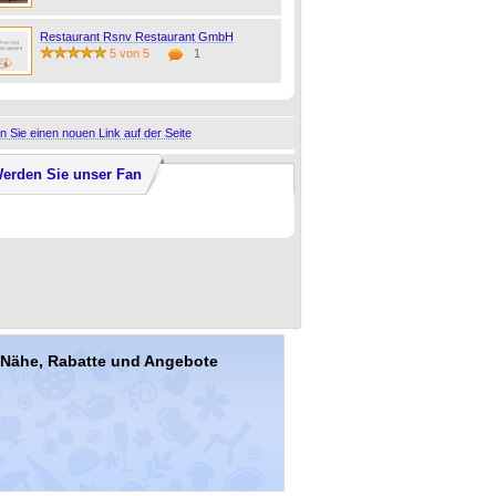
Restaurant Rsnv Restaurant GmbH
5 von 5
1
 Sie einen nouen Link auf der Seite
erden Sie unser Fan
r Nähe, Rabatte und Angebote