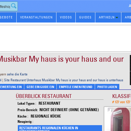
A
GEBOTE
VERANSTALTUNGEN
VIDEOS
GUIDES
ARTIKELN
AR
usikbar My haus is your haus and our
ayern
sehe die Karte
N
|
Site Restaurant Unterhaus Musikbar My haus is your haus and our haus is unterhaus
 BEWERTUNG EIN
GEBE EIN GUIDE EIN
EMPFELE EINEN FREUND
PHOTO LADEN
ÜBERBLICK RESTAURANT
KLASSI
# 127 von 127
RESTAURANT
Lokal Typen :
NICHT DEFINIERT (OHNE GETRÄNKE)
Preis-Bereich:
REGIONALE KÜCHE
Küche :
Neugierig :
RESTAURANTS REGIONALEN KÜCHEN IN