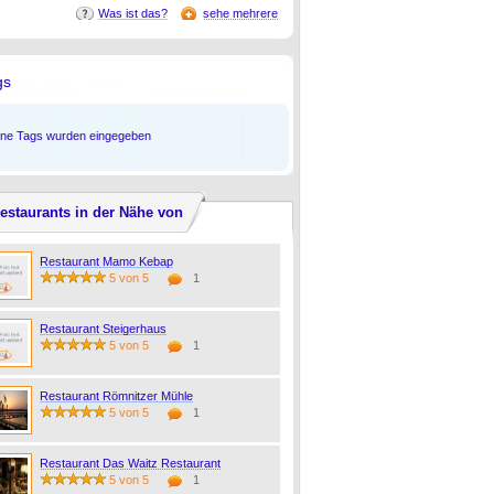
Was ist das?
sehe mehrere
gs
ine Tags wurden eingegeben
estaurants in der Nähe von
Restaurant Mamo Kebap
5 von 5
1
Restaurant Steigerhaus
5 von 5
1
Restaurant Römnitzer Mühle
5 von 5
1
Restaurant Das Waitz Restaurant
5 von 5
1