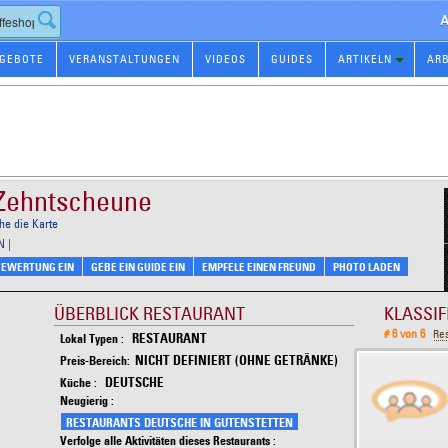
A
GEBOTE
VERANSTALTUNGEN
VIDEOS
GUIDES
ARTIKELN
AR
 Zehntscheune
he die Karte
N
|
 BEWERTUNG EIN
GEBE EIN GUIDE EIN
EMPFELE EINEN FREUND
PHOTO LADEN
ÜBERBLICK RESTAURANT
KLASSI
# 6 von 6
Res
RESTAURANT
Lokal Typen :
NICHT DEFINIERT (OHNE GETRÄNKE)
Preis-Bereich:
DEUTSCHE
Küche :
Neugierig :
RESTAURANTS DEUTSCHE IN GUTENSTETTEN
Verfolge alle Aktivitäten dieses Restaurants :