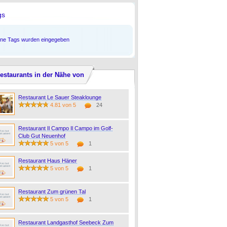
gs
ine Tags wurden eingegeben
estaurants in der Nähe von
Restaurant Le Sauer Steaklounge
4.81 von 5
24
Restaurant Il Campo Il Campo im Golf-
Club Gut Neuenhof
5 von 5
1
Restaurant Haus Häner
5 von 5
1
Restaurant Zum grünen Tal
5 von 5
1
Restaurant Landgasthof Seebeck Zum