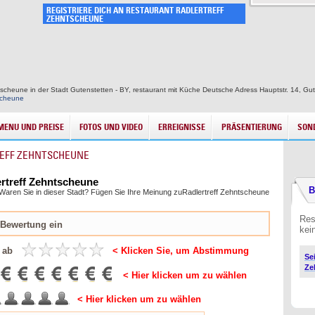
REGISTRIERE DICH AN RESTAURANT RADLERTREFF
ZEHNTSCHEUNE
tscheune in der Stadt Gutenstetten - BY, restaurant mit Küche Deutsche Adress Hauptstr. 14, Gute
scheune
MENU UND PREISE
FOTOS UND VIDEO
ERREIGNISSE
PRÄSENTIERUNG
SON
EFF ZEHNTSCHEUNE
ertreff Zehntscheune
B
. Waren Sie in dieser Stadt? Fügen Sie Ihre Meinung zuRadlertreff Zehntscheune
Res
kei
 ab
< Klicken Sie, um Abstimmung
Se
Ze
< Hier klicken um zu wählen
< Hier klicken um zu wählen