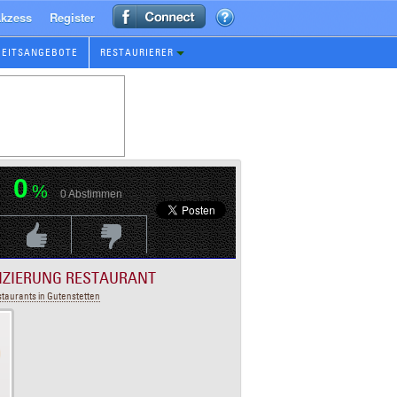
kzess
Register
BEITSANGEBOTE
RESTAURIERER
0
%
0
Abstimmen
Positive Bewertung
Negative Bewertungen
FIZIERUNG RESTAURANT
taurants in Gutenstetten