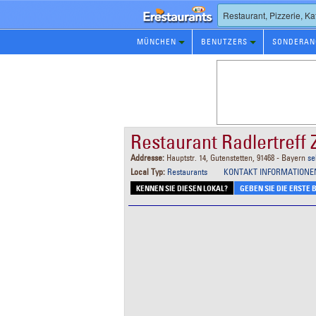
Restaurants
MÜNCHEN
BENUTZERS
SONDERAN
Reservierungen
Restaurant Radlertreff
Addresse:
Hauptstr. 14, Gutenstetten, 91468 - Bayern
se
Local Typ:
Restaurants
KONTAKT INFORMATIONE
KENNEN SIE DIESEN LOKAL?
GEBEN SIE DIE ERSTE