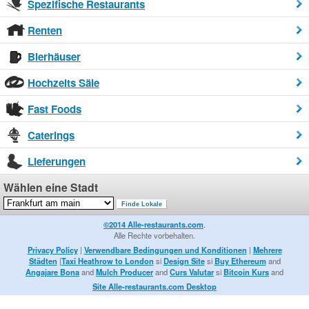
Spezifische Restaurants
Renten
Bierhäuser
Hochzeits Säle
Fast Foods
Caterings
Lieferungen
Wählen eine Stadt
©2014 Alle-restaurants.com
.
Alle Rechte vorbehalten.
Privacy Policy
|
Verwendbare Bedingungen und Konditionen
|
Mehrere
Städten
|
Taxi Heathrow to London
si
Design Site
si
Buy Ethereum
and
Angajare Bona
and
Mulch Producer
and
Curs Valutar
si
Bitcoin Kurs
and
Site Alle-restaurants.com Desktop