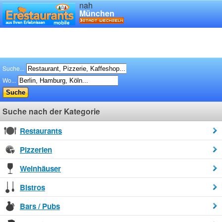
nah
München
Suche...
Wo...
Suche nach der Kategorie
Restaurants
Pizzerien
Weinhäuser
Bistros
Bars / Pubs