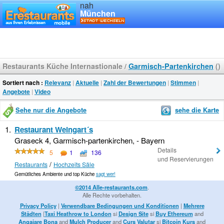
nah
München
Restaurants Küche Internastionale
/
Garmisch-Partenkirchen
()
Sortiert nach :
Relevanz
|
Aktuelle
|
Zahl der Bewertungen
|
Stimmen
|
Angebote
|
Video
Sehe nur die Angebote
sehe die Karte
1.
Restaurant Weingart´s
Graseck 4, Garmisch-partenkirchen, - Bayern
Details
5
1
136
und Reservierungen
/
Restaurants
Hochzeits Säle
Gemütliches Ambiente und top Küche
sagt wer!
©2014 Alle-restaurants.com
.
Alle Rechte vorbehalten.
Privacy Policy
|
Verwendbare Bedingungen und Konditionen
|
Mehrere
Städten
|
Taxi Heathrow to London
si
Design Site
si
Buy Ethereum
and
Angajare Bona
and
Mulch Producer
and
Curs Valutar
si
Bitcoin Kurs
and