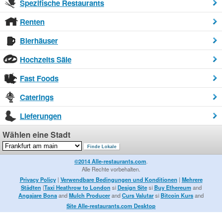
Spezifische Restaurants
Renten
Bierhäuser
Hochzeits Säle
Fast Foods
Caterings
Lieferungen
Wählen eine Stadt
©2014 Alle-restaurants.com
.
Alle Rechte vorbehalten.
Privacy Policy
|
Verwendbare Bedingungen und Konditionen
|
Mehrere
Städten
|
Taxi Heathrow to London
si
Design Site
si
Buy Ethereum
and
Angajare Bona
and
Mulch Producer
and
Curs Valutar
si
Bitcoin Kurs
and
Site Alle-restaurants.com Desktop