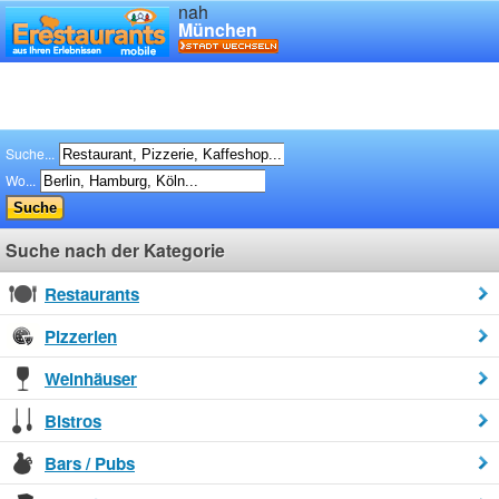
nah
München
Suche...
Wo...
Suche nach der Kategorie
Restaurants
Pizzerien
Weinhäuser
Bistros
Bars / Pubs