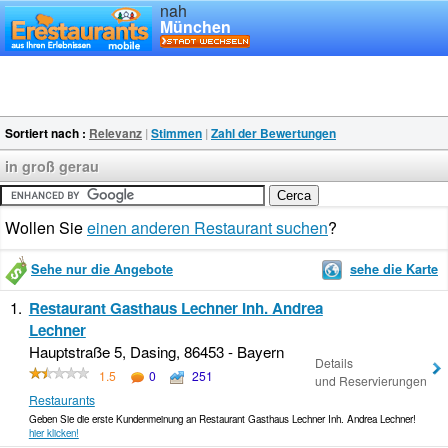
nah
München
Sortiert nach :
Relevanz
|
Stimmen
|
Zahl der Bewertungen
in groß gerau
Wollen Sie
einen anderen Restaurant suchen
?
Sehe nur die Angebote
sehe die Karte
1.
Restaurant Gasthaus Lechner Inh. Andrea
Lechner
Hauptstraße 5, Dasing, 86453 - Bayern
Details
1.5
0
251
und Reservierungen
Restaurants
Geben Sie die erste Kundenmeinung an Restaurant Gasthaus Lechner Inh. Andrea Lechner!
hier klicken!