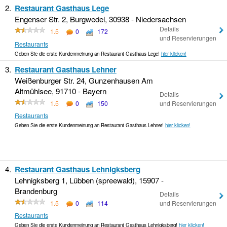
2.
Restaurant Gasthaus Lege
Engenser Str. 2, Burgwedel, 30938 - Niedersachsen
Details
1.5
0
172
und Reservierungen
Restaurants
Geben Sie die erste Kundenmeinung an Restaurant Gasthaus Lege!
hier klicken!
3.
Restaurant Gasthaus Lehner
Weißenburger Str. 24, Gunzenhausen Am
Altmühlsee, 91710 - Bayern
Details
1.5
0
150
und Reservierungen
Restaurants
Geben Sie die erste Kundenmeinung an Restaurant Gasthaus Lehner!
hier klicken!
4.
Restaurant Gasthaus Lehnigksberg
Lehnigksberg 1, Lübben (spreewald), 15907 -
Brandenburg
Details
1.5
0
114
und Reservierungen
Restaurants
Geben Sie die erste Kundenmeinung an Restaurant Gasthaus Lehnigksberg!
hier klicken!