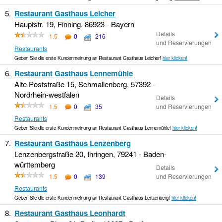
5.
Restaurant Gasthaus Leicher
Hauptstr. 19, Finning, 86923 - Bayern
Details
1.5
0
216
und Reservierungen
Restaurants
Geben Sie die erste Kundenmeinung an Restaurant Gasthaus Leicher!
hier klicken!
6.
Restaurant Gasthaus Lennemühle
Alte Poststraße 15, Schmallenberg, 57392 -
Nordrhein-westfalen
Details
1.5
0
35
und Reservierungen
Restaurants
Geben Sie die erste Kundenmeinung an Restaurant Gasthaus Lennemühle!
hier klicken!
7.
Restaurant Gasthaus Lenzenberg
Lenzenbergstraße 20, Ihringen, 79241 - Baden-
württemberg
Details
1.5
0
139
und Reservierungen
Restaurants
Geben Sie die erste Kundenmeinung an Restaurant Gasthaus Lenzenberg!
hier klicken!
8.
Restaurant Gasthaus Leonhardt